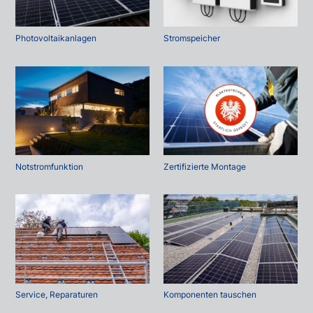
Photovoltaikanlagen
Stromspeicher
Notstromfunktion
Zertifizierte Montage
Service, Reparaturen
Komponenten tauschen